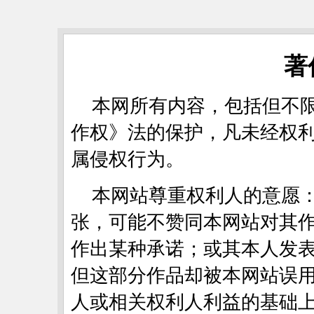
著
本网所有内容，包括但不
作权》法的保护，凡未经权
属侵权行为。
本网站尊重权利人的意愿
张，可能不赞同本网站对其
作出某种承诺；或其本人发
但这部分作品却被本网站误
人或相关权利人利益的基础