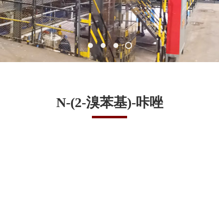
N-(2-溴苯基)-咔唑