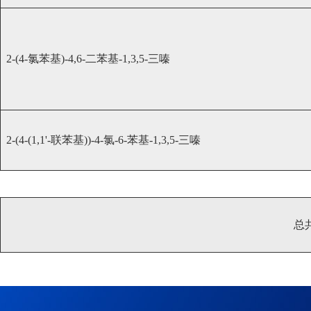
2-(4-氯苯基)-4,6-二苯基-1,3,5-三嗪
2-(4-(1,1'-联苯基))-4-氯-6-苯基-1,3,5-三嗪
总共