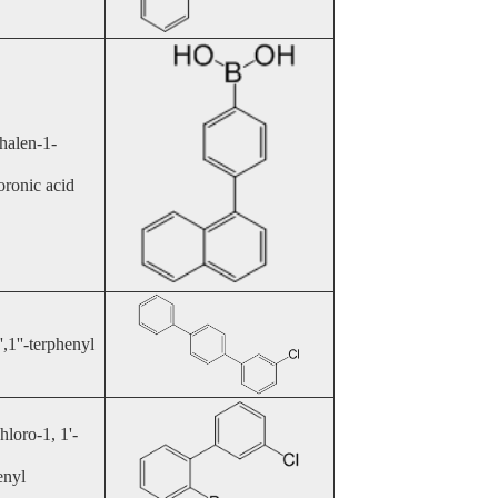
halen-1-
oronic acid
',1''-terphenyl
hloro-1, 1'-
enyl