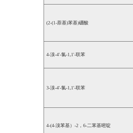
(2-(1-萘基)苯基)硼酸
4-溴-4'-氯-1,1'-联苯
3-溴-4'-氯-1,1'-联苯
4-(4-溴苯基）-2，6-二苯基嘧啶