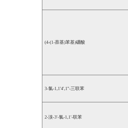
(4-(1-萘基)苯基)硼酸
3-氯-1,1'4',1''-三联苯
2-溴-3'-氯-1,1'-联苯