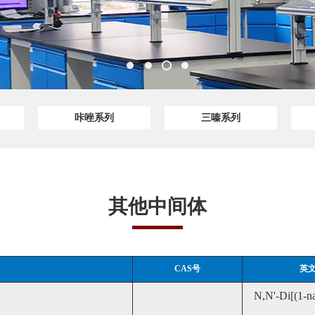
咔唑系列
三嗪系列
其他中间体
CAS号
英
N,N'-Di[(1-na