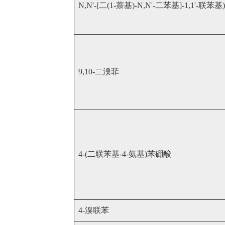
N,N'-[二(1-萘基)-N,N'-二苯基]-1,1'-联苯基)
9,10-二溴菲
4-(二联苯基-4-氨基)苯硼酸
4-溴联苯