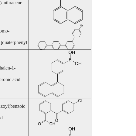
)anthracene
romo-
1''']quaterphenyl
halen-1-
oronic acid
nzoyl)benzoic
id