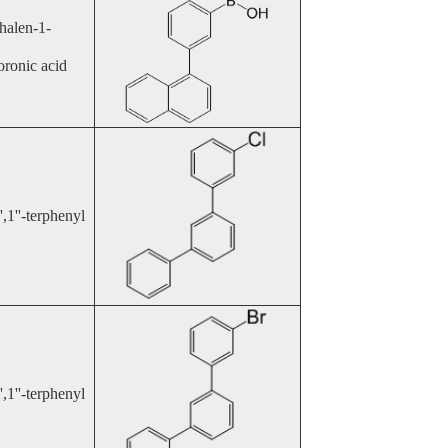
halen-1-
oronic acid
',1''-terphenyl
,1''-terphenyl