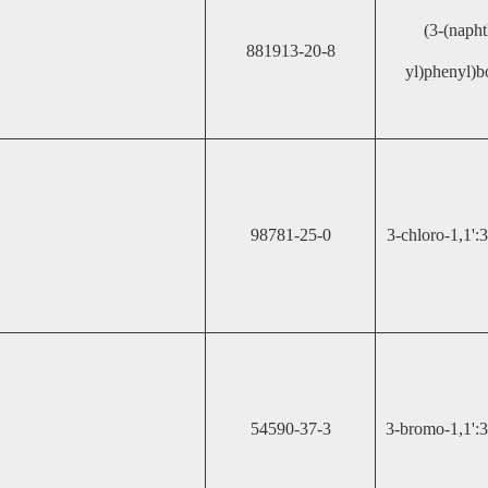
(3-(napht
881913-20-8
yl)phenyl)b
98781-25-0
3-chloro-1,1':3
54590-37-3
3-bromo-1,1':3'