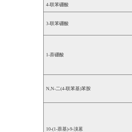
4-联苯硼酸
3-联苯硼酸
1-萘硼酸
N,N-二(4-联苯基)苯胺
10-(1-萘基)-9-溴蒽