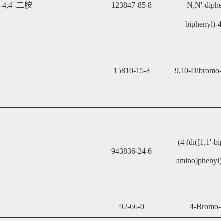
-4,4'-二胺
123847-85-8
N,N'-diphe
biphenyl)-4
1
2
3
4
15810-15-8
9,10-Dibromo-
(4-(di([1,1'-b
943836-24-6
amino)phenyl)
92-66-0
4-Bromo-