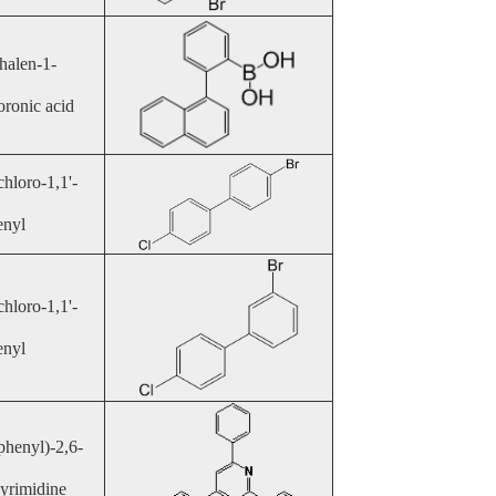
halen-1-
oronic acid
hloro-1,1'-
enyl
hloro-1,1'-
enyl
henyl)-2,6-
yrimidine