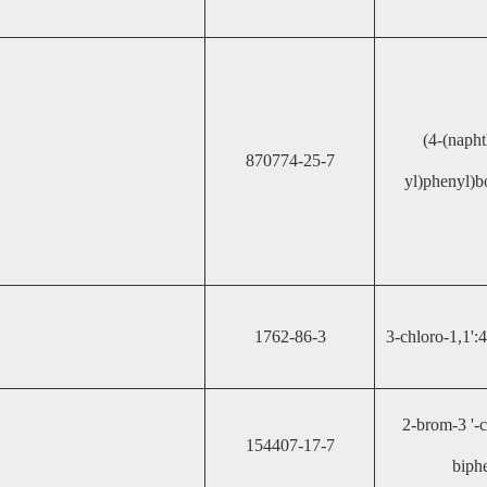
(4-(napht
870774-25-7
yl)phenyl)b
1762-86-3
3-chloro-1,1':4
2-brom-3 '-c
154407-17-7
biph