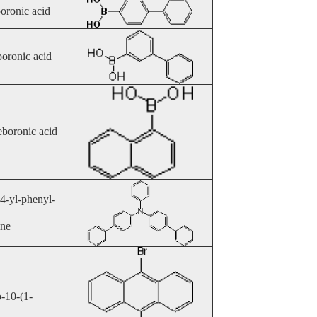
oronic acid
oronic acid
boronic acid
4-yl-phenyl-
ne
-10-(1-