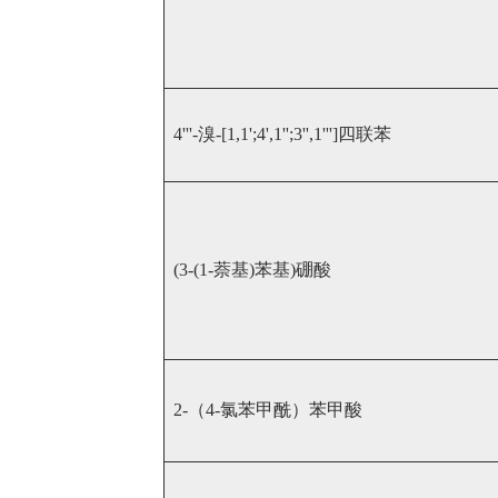
4'''-溴-[1,1';4',1'';3'',1''']四联苯
(3-(1-萘基)苯基)硼酸
2-（4-氯苯甲酰）苯甲酸