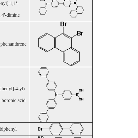
nyl]-1,1'-
,4'-dimine
phenanthrene
iphenyl]-4-yl)
 boronic acid
biphenyl