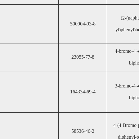
(2-(napht
500904-93-8
yl)phenyl)b
4-bromo-4'-c
23055-77-8
biph
3-bromo-4'-c
164334-69-4
biph
4-(4-Bromo-p
58536-46-2
diphenyl-p