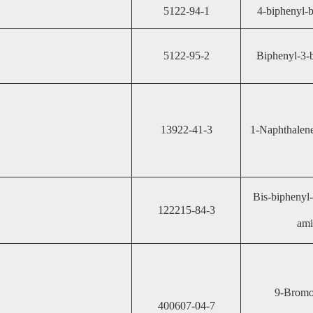
5122-94-1
4-biphenyl-b
5122-95-2
Biphenyl-3-b
13922-41-3
1-Naphthalene
Bis-biphenyl-
122215-84-3
ami
9-Bromo
400607-04-7