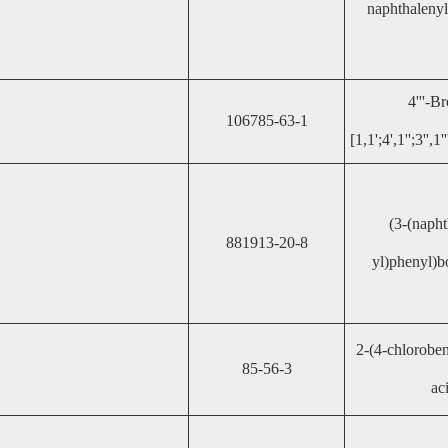
naphthalenyl
4'''-B
106785-63-1
[1,1';4',1'';3'',
(3-(napht
881913-20-8
yl)phenyl)b
2-(4-chlorobe
85-56-3
ac