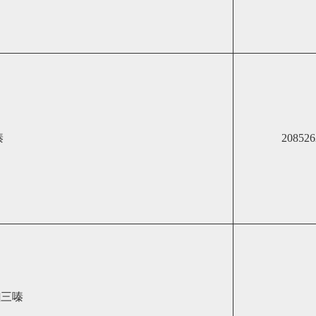
嗪
208526
5]三嗪