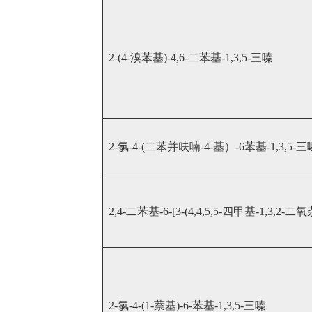
2-(4-溴苯基)-4,6-二苯基-1,3,5-三嗪
2-氯-4-(二苯并呋喃-4-基）-6苯基-1,3,5-三
2,4-二苯基-6-[3-(4,4,5,5-四甲基-1,3,2
2-氯-4-(1-萘基)-6-苯基-1,3,5-三嗪