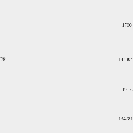
1700-
-三嗪
144304
1917-
134281