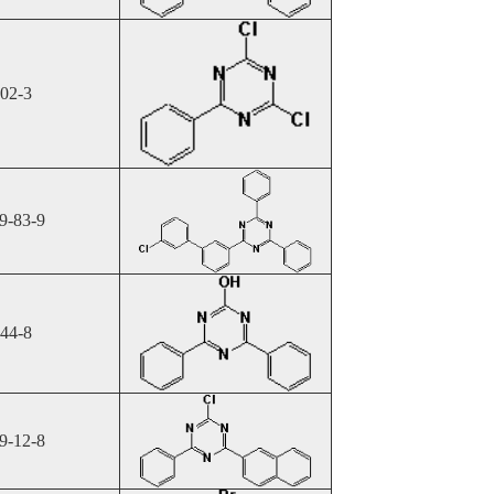
02-3
9-83-9
44-8
9-12-8