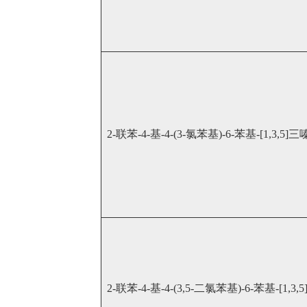
2-联苯-4-基-4-(3-氯苯基)-6-苯基-[1,3,5]三
2-联苯-4-基-4-(3,5-二氯苯基)-6-苯基-[1,3,