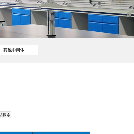
其他中间体