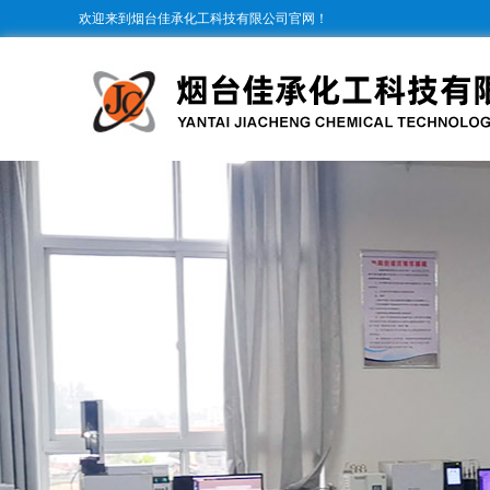
欢迎来到烟台佳承化工科技有限公司官网！