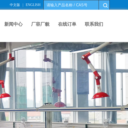
中文版
|
ENGLISH
新闻中心
厂容厂貌
在线订单
联系我们