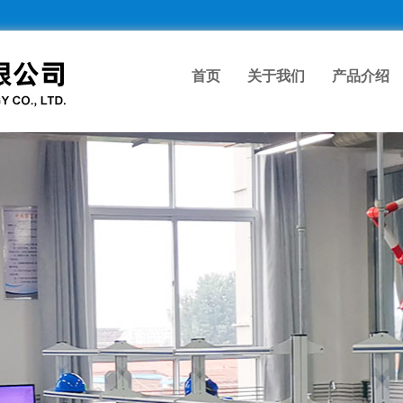
首页
关于我们
产品介绍