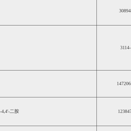
30894
3114-
147206
-4,4'-二胺
123847