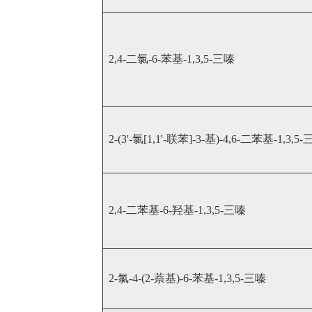
2,4-二氯-6-苯基-1,3,5-三嗪
2-(3'-氯[1,1'-联苯]-3-基)-4,6-二苯基-1,3,5
2,4-二苯基-6-羟基-1,3,5-三嗪
2-氯-4-(2-萘基)-6-苯基-1,3,5-三嗪